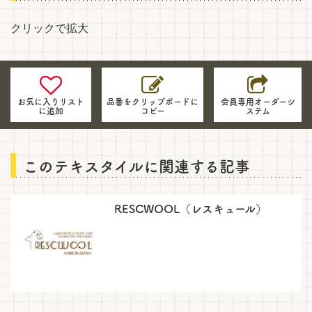
クリックで拡大
生
地
の
お気に入りリスト
品番をクリップボードに
会員専用オーダーシ
に追加
コピー
ステム
品
番・
情
報
このテキスタイルに関連する記事
を
お
問
RESCWOOL（レスキュール）
い
合
わ
せ
に
ご
活
用