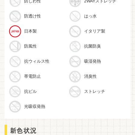
防しわ性
2WAYストレッチ
防透け性
はっ水
日本製
イタリア製
防風性
抗菌防臭
抗ウィルス性
吸湿発熱
帯電防止
消臭性
抗ピル
ストレッチ
光吸収発熱
新色状況