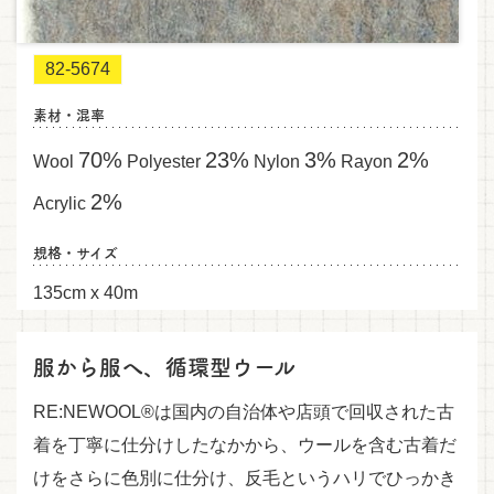
82-5674
素材・混率
70%
23%
3%
2%
Wool
Polyester
Nylon
Rayon
2%
Acrylic
規格・サイズ
135cm x 40m
服から服へ、循環型ウール
RE:NEWOOL®は国内の自治体や店頭で回収された古
着を丁寧に仕分けしたなかから、ウールを含む古着だ
けをさらに色別に仕分け、反毛というハリでひっかき