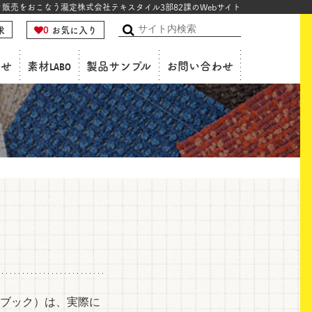
販売をおこなう瀧定株式会社テキスタイル3部82課のWebサイト
求
0
お気に入り
検
索
らせ
素材LABO
製品サンプル
お問い合わせ
ブック）は、実際に