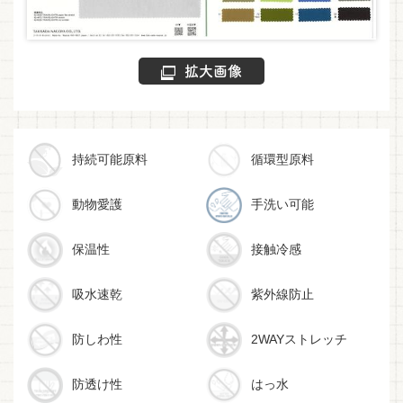
拡大画像
持続可能原料
循環型原料
動物愛護
手洗い可能
保温性
接触冷感
吸水速乾
紫外線防止
防しわ性
2WAYストレッチ
防透け性
はっ水