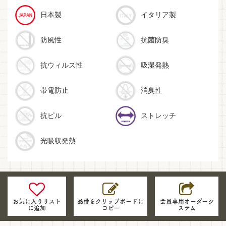
日本製
イタリア製
防風性
抗菌防臭
抗ウィルス性
吸湿発熱
帯電防止
消臭性
抗ピル
ストレッチ
光吸収発熱
生
地
の
お気に入りリスト
品番をクリップボードに
会員専用オーダーシ
に追加
コピー
ステム
品
番・