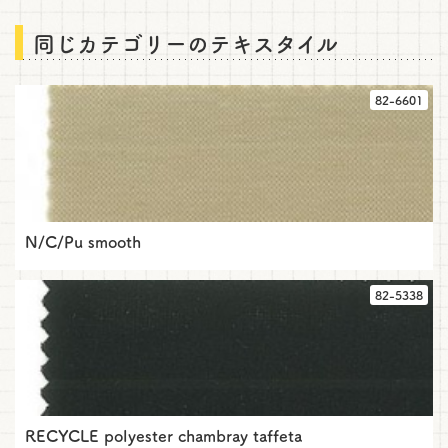
情
報
同じカテゴリーのテキスタイル
を
お
問
82-6601
い
合
わ
せ
に
ご
活
N/C/Pu smooth
用
く
だ
82-5338
さ
い
RECYCLE polyester chambray taffeta