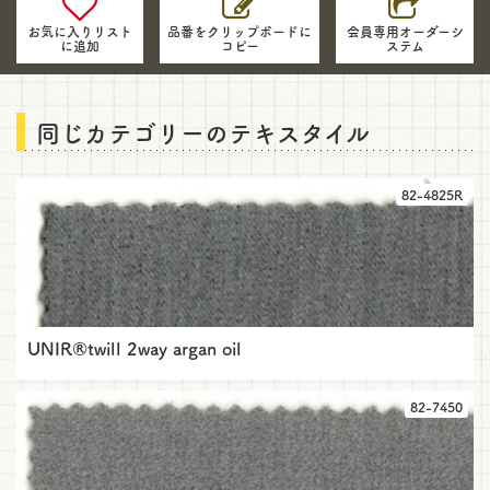
地
の
お気に入りリスト
品番をクリップボードに
会員専用オーダーシ
に追加
コピー
ステム
品
番・
情
報
同じカテゴリーのテキスタイル
を
お
問
82-4825R
い
合
わ
せ
に
ご
活
UNIR®twill 2way argan oil
用
く
だ
82-7450
さ
い