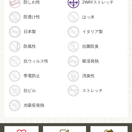
防しわ性
2WAYストレッチ
防透け性
はっ水
日本製
イタリア製
防風性
抗菌防臭
抗ウィルス性
吸湿発熱
帯電防止
消臭性
抗ピル
ストレッチ
光吸収発熱
生