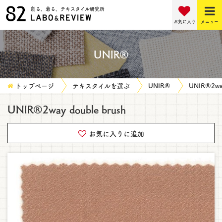
創る、着る、テキスタイル研究所
お気に入り
メニュー
UNIR®
トップページ
テキスタイルを選ぶ
UNIR®
UNIR®2way
UNIR®2way double brush
お気に入りに追加