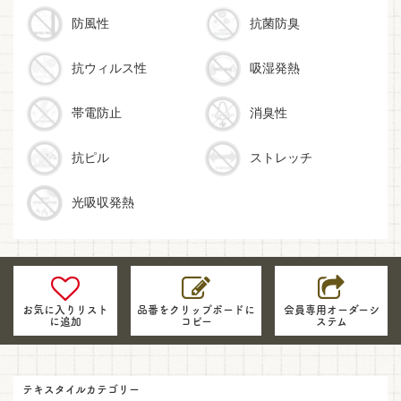
防風性
抗菌防臭
抗ウィルス性
吸湿発熱
帯電防止
消臭性
抗ピル
ストレッチ
光吸収発熱
生
地
の
お気に入りリスト
品番をクリップボードに
会員専用オーダーシ
に追加
コピー
ステム
品
番・
情
報
テキスタイルカテゴリー
を