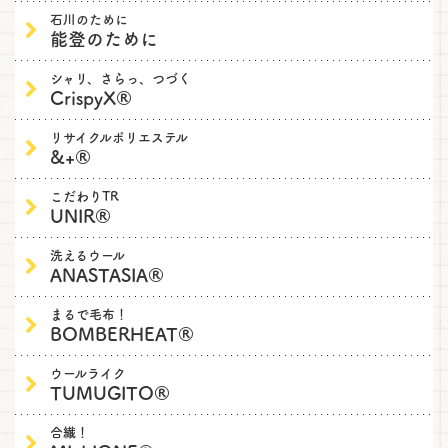
お
石川のために
能登のために
問
い
合
シャリ、さらっ、つづく
CrispyX®
わ
せ
に
リサイクルポリエステル
&+®
ご
活
こだわりTR
用
UNIR®
く
だ
洗えるウール
さ
ANASTASIA®
い
まるで毛布！
BOMBERHEAT®
ウールライク
TUMUGITO®
合繊！