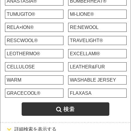
ANASTASIA®
BOMBERHEAT®
TUMUGITO®
MI-LIONE®
RELA×ION®
RE:NEWOOL
RESCWOOL®
TRAVELIGHT®
LEOTHERMO®
EXCELLAMI®
CELLULOSE
LEATHER&FUR
WARM
WASHABLE JERSEY
GRACECOOL®
FLAXASA
検索
詳細検索を表示する