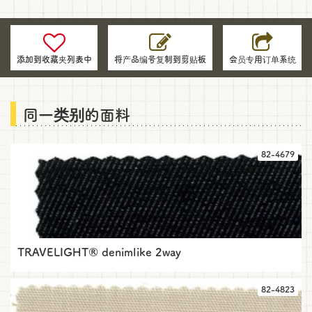
请
用
于
添加到收藏夹列表中
将产品编号复制到剪贴板
会员专用订单系统
对
面
料
同一类别的面料
的
产
品
82-4679
编
号
及
信
息
的
咨
TRAVELIGHT® denimlike 2way
询
82-4823