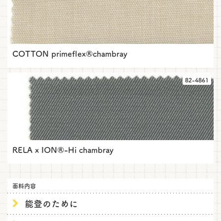
COTTON primeflex®chambray
82-4861
RELA x ION®-Hi chambray
面料内容
能登のために