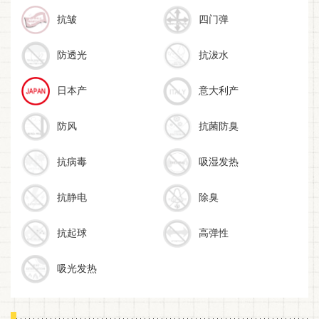
抗皱
四门弹
防透光
抗沷水
日本产
意大利产
防风
抗菌防臭
抗病毒
吸湿发热
抗静电
除臭
抗起球
高弹性
吸光发热