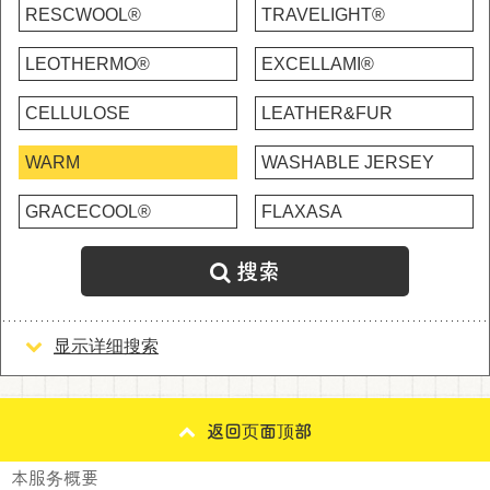
RESCWOOL®
TRAVELIGHT®
LEOTHERMO®
EXCELLAMI®
CELLULOSE
LEATHER&FUR
WARM
WASHABLE JERSEY
GRACECOOL®
FLAXASA
搜索
显示详细搜索
返回页面顶部
本服务概要