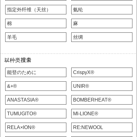
指定外纤维（天丝）
氨纶
棉
麻
羊毛
丝绸
以种类搜索
能登のために
CrispyX®
&+®
UNIR®
ANASTASIA®
BOMBERHEAT®
TUMUGITO®
MI-LIONE®
RELA×ION®
RE:NEWOOL