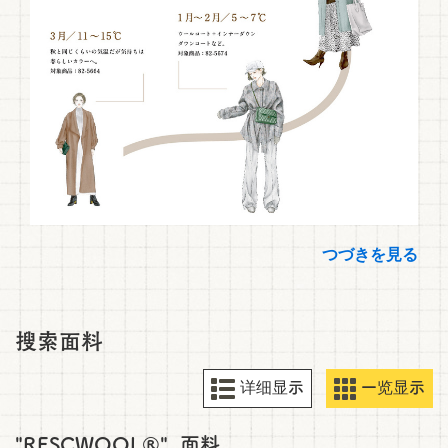
つづきを見る
搜索面料
详细显示
一览显示
"RESCWOOL®"
面料