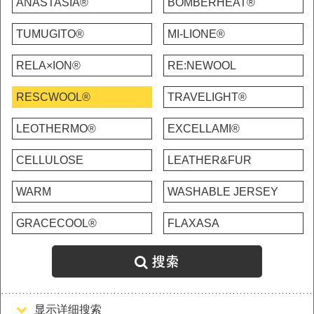
ANASTASIA®
BOMBERHEAT®
TUMUGITO®
MI-LIONE®
RELA×ION®
RE:NEWOOL
RESCWOOL®
TRAVELIGHT®
LEOTHERMO®
EXCELLAMI®
CELLULOSE
LEATHER&FUR
WARM
WASHABLE JERSEY
GRACECOOL®
FLAXASA
搜索
显示详细搜索