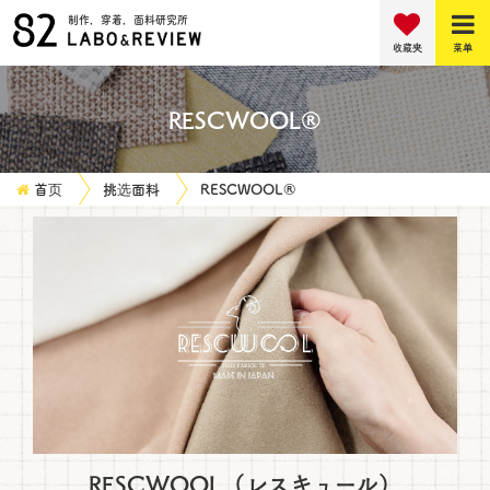
制作，穿着，面料研究所
收藏夹
菜单
RESCWOOL®
首页
挑选面料
RESCWOOL®
RESCWOOL（レスキュール）