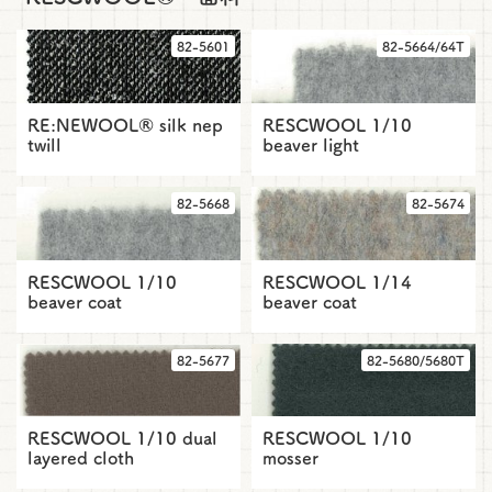
82-5601
82-5664/64T
RE:NEWOOL® silk nep
RESCWOOL 1/10
twill
beaver light
82-5668
82-5674
RESCWOOL 1/10
RESCWOOL 1/14
beaver coat
beaver coat
82-5677
82-5680/5680T
RESCWOOL 1/10 dual
RESCWOOL 1/10
layered cloth
mosser