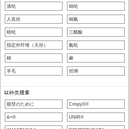
涤纶
锦纶
人造丝
铜氨
晴纶
三醋酸
指定外纤维（天丝）
氨纶
棉
麻
羊毛
丝绸
以种类搜索
能登のために
CrispyX®
&+®
UNIR®