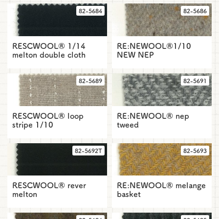
82-5684
82-5686
RESCWOOL® 1/14
RE:NEWOOL®1/10
melton double cloth
NEW NEP
82-5689
82-5691
RESCWOOL® loop
RE:NEWOOL® nep
stripe 1/10
tweed
82-5692T
82-5693
RESCWOOL® rever
RE:NEWOOL® melange
melton
basket